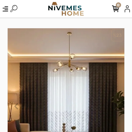
0
%23