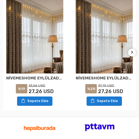
NİVEMESHOME EYLÜLZADE GOLD DETAY 1/2,5 PİLELİ TÜL PERDE APM
NİVEMESHOME EYLÜLZADE GOLD DETAY 1/3 PİLELİ TÜL PERDE APM
33,56 USD
37,75 USD
%19
%28
27,26 USD
27,26 USD
Sepete Ekle
Sepete Ekle