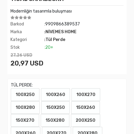
Modernliğin tasarımla buluşması
Barkod
:9909866389537
Marka
:NİVEMES HOME
Kategori
:Tül Perde
Stok
:20+
27,26 USD
20,97 USD
TÜL PERDE:
100X250
100X260
100X270
100X280
150X250
150X260
150X270
150X280
200X250
200X260
200X270
200X280