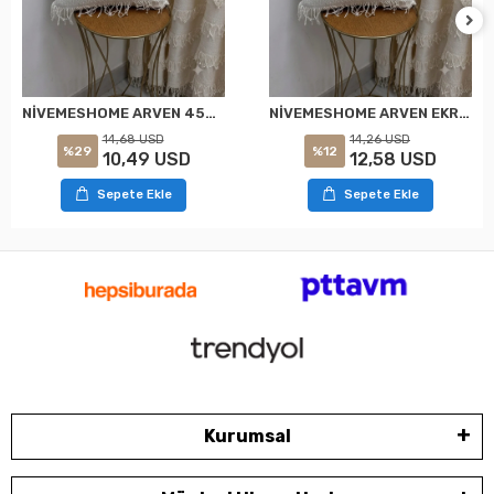
NİVEMESHOME ARVEN 45X45 EKRU KIRLENT KILIFI
NİVEMESHOME ARVEN EKRU 45X45 DOLGULU KIRLENT KILIFI
14,68 USD
14,26 USD
%29
%12
10,49 USD
12,58 USD
Sepete Ekle
Sepete Ekle
Kurumsal