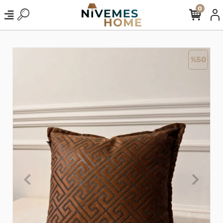
0
%50