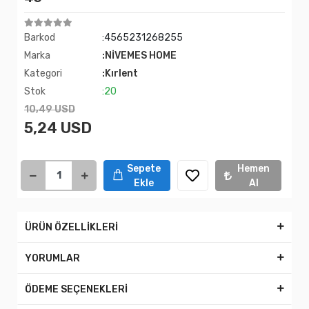
Barkod
:4565231268255
Marka
:NİVEMES HOME
Kategori
:Kırlent
Stok
:20
10,49 USD
5,24 USD
Sepete
Hemen
Ekle
Al
ÜRÜN ÖZELLİKLERİ
YORUMLAR
ÖDEME SEÇENEKLERİ