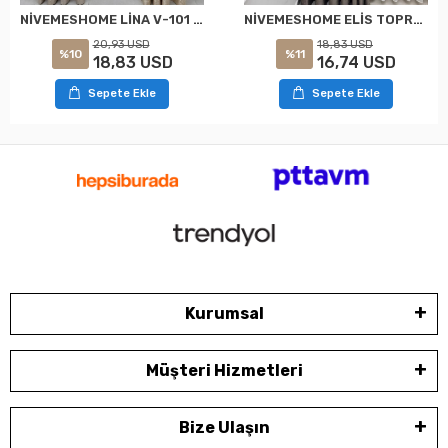
NİVEMESHOME LİNA V-101 KREM 1/3 PİLELİ FON PERDE
NİVEMESHOME ELİS TOPRAK FON PERDE 1/3 SIK PİLELİ PERDE APM
20,93 USD
18,83 USD
%10
%11
18,83 USD
16,74 USD
Sepete Ekle
Sepete Ekle
Kurumsal
Müşteri Hizmetleri
Bize Ulaşın