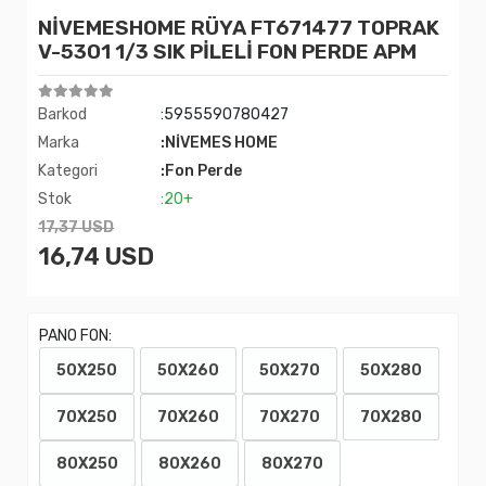
NİVEMESHOME RÜYA FT671477 TOPRAK
V-5301 1/3 SIK PİLELİ FON PERDE APM
Barkod
:5955590780427
Marka
:NİVEMES HOME
Kategori
:Fon Perde
Stok
:20+
17,37 USD
16,74 USD
PANO FON:
50X250
50X260
50X270
50X280
70X250
70X260
70X270
70X280
80X250
80X260
80X270