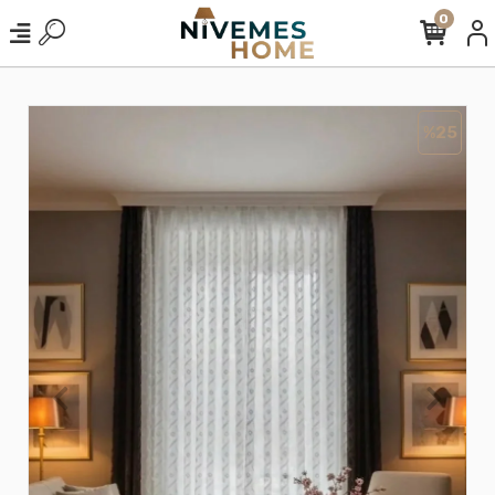
0
%25