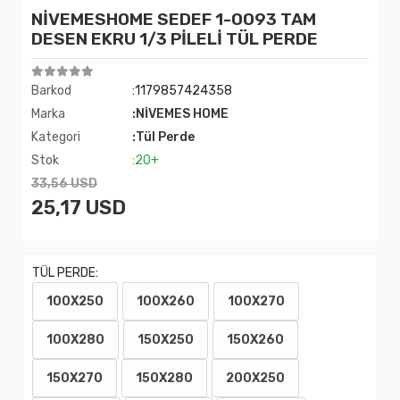
NİVEMESHOME SEDEF 1-0093 TAM
DESEN EKRU 1/3 PİLELİ TÜL PERDE
Barkod
:1179857424358
Marka
:NİVEMES HOME
Kategori
:Tül Perde
Stok
:20+
33,56 USD
25,17 USD
TÜL PERDE:
100X250
100X260
100X270
100X280
150X250
150X260
150X270
150X280
200X250