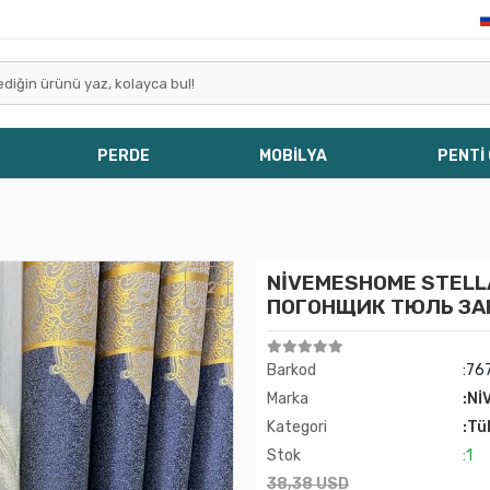
PERDE
MOBİLYA
PENTİ
NİVEMESHOME STELLA
%2
ПОГОНЩИК ТЮЛЬ ЗА
Barkod
:76
Marka
:Nİ
Kategori
:Tü
Stok
:1
38,38 USD