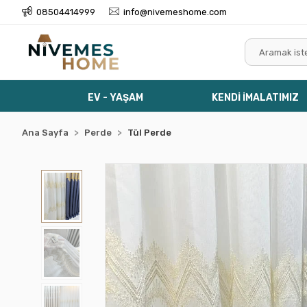
08504414999
info@nivemeshome.com
EV - YAŞAM
KENDİ İMALATIMIZ
Ana Sayfa
Perde
Tül Perde