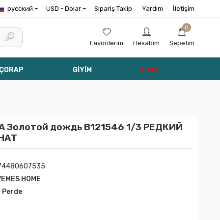
русский
USD - Dolar
Sipariş Takip
Yardım
İletişim
0
Favorilerim
Hesabım
Sepetim
 ÇORAP
GİYİM
HALI
 Золотой дождь B121546 1/3 РЕДКИЙ
НАТ
74480607535
VEMES HOME
l Perde