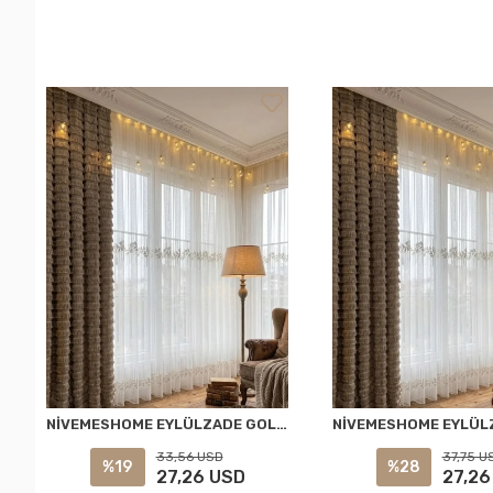
NİVEMESHOME EYLÜLZADE GOLD DETAY 1/2,5 PİLELİ TÜL PERDE APM
33,56 USD
37,75 U
%19
%28
27,26 USD
27,26