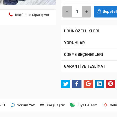
Sepete 
Telefon İle Sipariş Ver
ÜRÜN ÖZELLİKLERİ
YORUMLAR
ÖDEME SEÇENEKLERİ
GARANTİ VE TESLİMAT
e Et
Yorum Yaz
Karşılaştır
Fiyat Alarmı
Geli