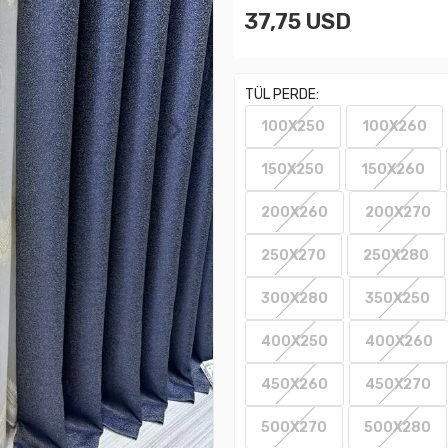
37,75 USD
TÜL PERDE:
100X250
100X260
150X250
150X260
200X260
200X270
250X270
250X280
300X280
350X250
400X250
400X260
450X260
450X270
500X270
500X280