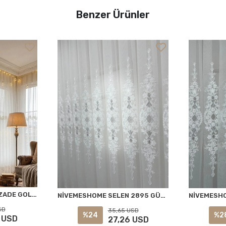
Benzer Ürünler
NİVEMESHOME EYLÜLZADE GOLD DETAY 1/3 PİLELİ TÜL PERDE APM
NİVEMESHOME SELEN 2895 GÜMÜŞ 1/2,5 PİLELİ TÜL PERDE APM
SD
35,65 USD
%24
%2
 USD
27,26 USD