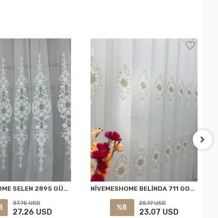
NİVEMESHOME SELEN 2895 GÜMÜŞ 1/3 PİLELİ TÜL PERDE APM
NİVEMESHOME BELİNDA 711 GOLD 1/2,5 PİLELİ TÜL PERDE APM
37,75 USD
25,17 USD
8
%8
27,26 USD
23,07 USD