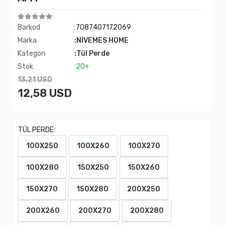
Barkod
:7087407172069
Marka
:NİVEMES HOME
Kategori
:Tül Perde
Stok
:20+
13,21 USD
12,58 USD
TÜL PERDE:
100X250
100X260
100X270
100X280
150X250
150X260
150X270
150X280
200X250
200X260
200X270
200X280