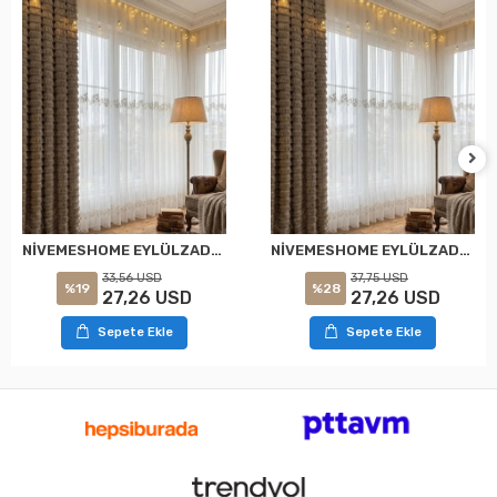
NİVEMESHOME EYLÜLZADE GOLD DETAY 1/2,5 PİLELİ TÜL PERDE APM
NİVEMESHOME EYLÜLZADE GOLD DETAY 1/3 PİLELİ TÜL PERDE APM
33,56 USD
37,75 USD
%19
%28
27,26 USD
27,26 USD
Sepete Ekle
Sepete Ekle