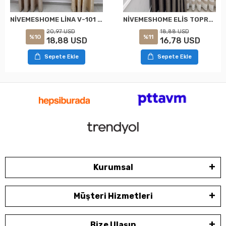
NİVEMESHOME LİNA V-101 KREM 1/3 PİLELİ FON PERDE
NİVEMESHOME ELİS TOPRAK FON PERDE 1/3 SIK PİLELİ PERDE APM
20,97 USD
18,88 USD
%10
%11
18,88 USD
16,78 USD
Sepete Ekle
Sepete Ekle
Kurumsal
Müşteri Hizmetleri
Bize Ulaşın