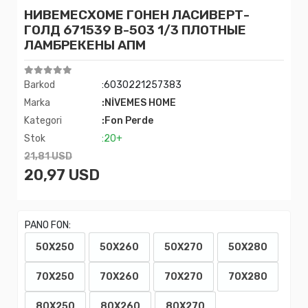
НИВЕМЕСХОМЕ ГОНЕН ЛАСИВЕРТ-
ГОЛД 671539 В-503 1/3 ПЛОТНЫЕ
ЛАМБРЕКЕНЫ АПМ
Barkod
:6030221257383
Marka
:NİVEMES HOME
Kategori
:Fon Perde
Stok
:20+
21,81 USD
20,97 USD
PANO FON:
50X250
50X260
50X270
50X280
70X250
70X260
70X270
70X280
80X250
80X260
80X270