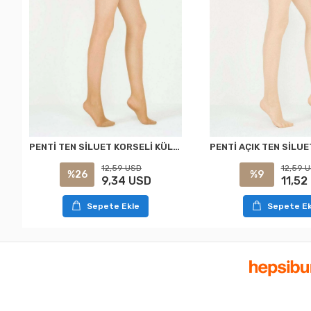
PENTİ TEN SİLUET KORSELİ KÜLOTLU ÇORAP XXL
12,59 USD
12,59 
%26
%9
9,34 USD
11,52
Sepete Ekle
Sepete Ek