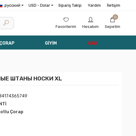
русский
USD - Dolar
Sipariş Takip
Yardım
İletişim
0
Favorilerim
Hesabım
Sepetim
 ÇORAP
GİYİM
HALI
НЫЕ ШТАНЫ НОСКИ XL
84174365749
NTİ
lotlu Çorap