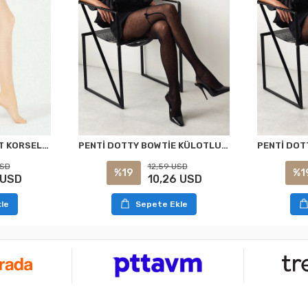
PENTİ DOTTY BOWTİE KÜLOTLU ÇORAP SİYAH S/M
PENTİ AÇIK TEN SİLUET KORSELİ KÜLOTLU ÇORAP XXL
12,59 USD
USD
%19
%1
10,26 USD
 USD
Sepete Ekle
le