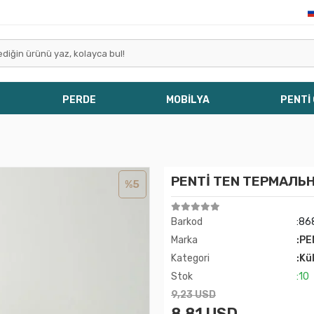
PERDE
MOBİLYA
PENTİ
PENTİ TEN ТЕРМАЛЬ
%5
Barkod
:86
Marka
:PE
Kategori
:Kü
Stok
:10
9,23 USD
8,81 USD