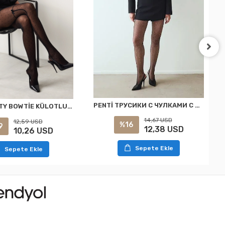
PENTİ ТРУСИКИ С ЧУЛКАМИ С КАМНЯМИ S/M
PENTİ DOTTY BOWTİE KÜLOTLU ÇORAP SİYAH L/XL
14,67 USD
12,59 USD
%16
9
12,38 USD
10,26 USD
Sepete Ekle
Sepete Ekle