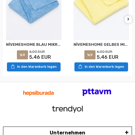
NİVEMESHOME GELBES MIKROFASER 40X40 TUCH ARTIKELNUMMER: 0899900133961 WÜRTH
NİVEMESHOME BLAU MIKROFASER 40X40 TUCH SK:0899900131961 WÜRTH
6,00 EUR
6,00 EUR
%9
%9
5,46 EUR
5,46 EUR
In den Warenkorb legen
In den Warenkorb legen
Unternehmen