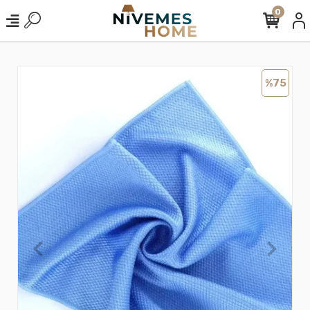
0
%75