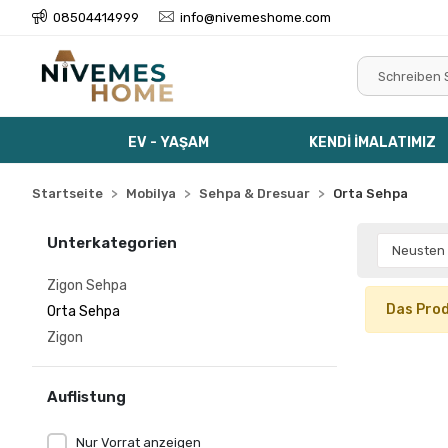
08504414999
info@nivemeshome.com
EV - YAŞAM
KENDİ İMALATIMIZ
Startseite
Mobilya
Sehpa & Dresuar
Orta Sehpa
Unterkategorien
Zigon Sehpa
Das Prod
Orta Sehpa
Zigon
Auflistung
Nur Vorrat anzeigen