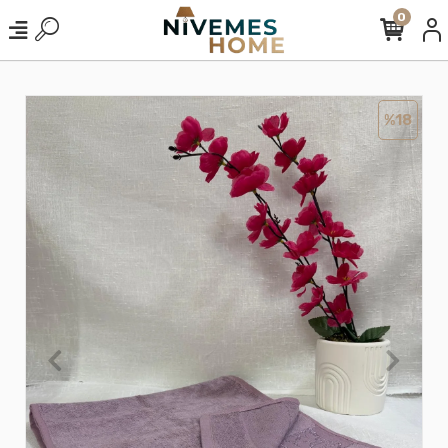
0
%18