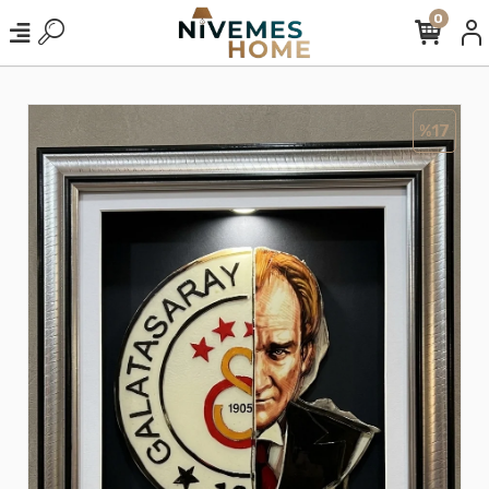
0
%17