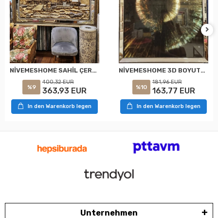
NİVEMESHOME 3D BOYUTLU 81X106 TABLO
NİVEMESHOME SAHİL ÇERÇEVELİ 154X78 TABLO
181,96 EUR
400,32 EUR
%10
%9
163,77 EUR
363,93 EUR
In den Warenkorb legen
In den Warenkorb legen
Unternehmen