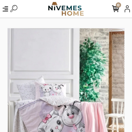
0
%20