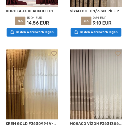
BORDEAUX BLACKOUT PLAIN SHADE APM
SİYAH GOLD 1/3 SIK PİLE PANO FON PERDE APM
15,04 EUR
9,64 EUR
%3
%6
14,56 EUR
9,10 EUR
In den Warenkorb legen
In den Warenkorb legen
KREM GOLD FJ630994V-403 1/3 DİK PİLE PANEL PERDE APM
MONACO VİZON FJ631306V-102 1/3 SIK PİLE FON PERDE APM