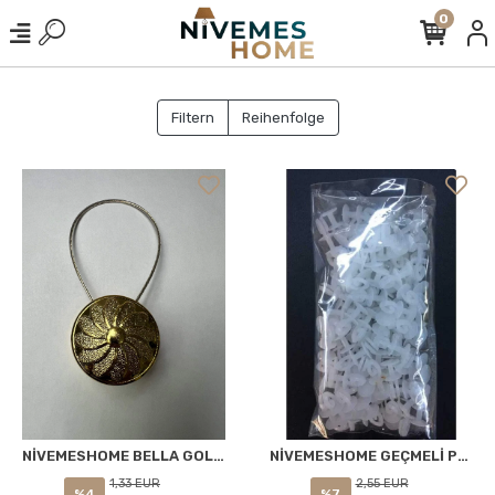
0
Filtern
Reihenfolge
NİVEMESHOME BELLA GOLD VORHANGHALTER
NİVEMESHOME GEÇMELİ PERDE VE TÜL DÜĞMESİ KORNİŞ HALKASI(80 ADET)
1,33 EUR
2,55 EUR
%4
%7