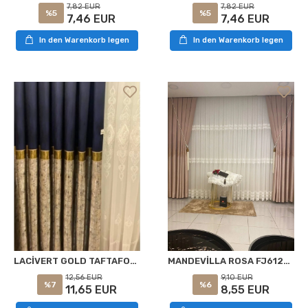
7,82 EUR
7,82 EUR
%5
%5
7,46 EUR
7,46 EUR
In den Warenkorb legen
In den Warenkorb legen
LACİVERT GOLD TAFTAFON APRE23-380 1/3 SIK PİLE PANO FON PERDE APM
MANDEVİLLA ROSA FJ612861 1/3 DICHTE VORHANGSTOFF
12,56 EUR
9,10 EUR
%7
%6
11,65 EUR
8,55 EUR