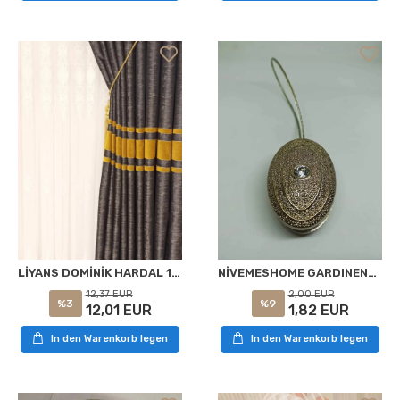
LİYANS DOMİNİK HARDAL 1/3 SIK PİLE FON PERDE APM
NİVEMESHOME GARDINENHALTER GOLD APM
12,37 EUR
2,00 EUR
%3
%9
12,01 EUR
1,82 EUR
In den Warenkorb legen
In den Warenkorb legen