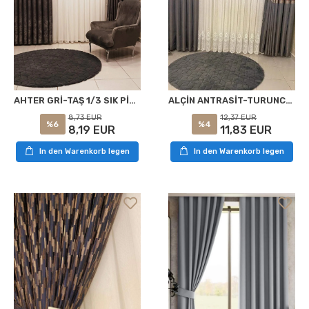
AHTER GRİ-TAŞ 1/3 SIK PİLE FON PERDE APM
ALÇİN ANTRASİT-TURUNCU 1/3 SIK PİLE FON PERDE APM
8,73 EUR
12,37 EUR
%6
%4
8,19 EUR
11,83 EUR
In den Warenkorb legen
In den Warenkorb legen