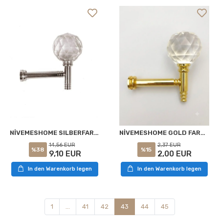
NİVEMESHOME SILBERFARBE RENSO
NİVEMESHOME GOLD FARBE RENSO
14,56 EUR
2,37 EUR
%38
%15
9,10 EUR
2,00 EUR
In den Warenkorb legen
In den Warenkorb legen
1
...
41
42
43
44
45