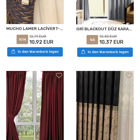
MUCHO LAMER LACİVERT-GOLD 1/3 SIK PİLE FON PERDE APM
GRİ BLACKOUT DÜZ KARARTMA GÜNEŞLİK APM
12,74 EUR
10,92 EUR
%14
%5
10,92 EUR
10,37 EUR
In den Warenkorb legen
In den Warenkorb legen