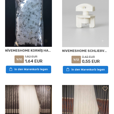
NİVEMESHOME KORNİŞ HALKA APARATI (80 ADET)
NIVEMESHOME SCHLIEßVORRICHTUNG APM (15 STÜCK)
1,82 EUR
0,62 EUR
%10
%12
1,64 EUR
0,55 EUR
In den Warenkorb legen
In den Warenkorb legen