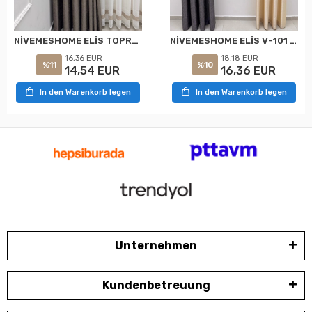
NİVEMESHOME ELİS TOPRAK FON PERDE 1/3 SIK PİLELİ PERDE APM
NİVEMESHOME ELİS V-101 FON PERDE 1/3 SIK PİLELİ PERDE APM
16,36 EUR
18,18 EUR
%11
%10
14,54 EUR
16,36 EUR
In den Warenkorb legen
In den Warenkorb legen
Unternehmen
Kundenbetreuung