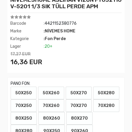
V-5201 1/3 SIK TÜLL PERDE APM
Barcode
:4421152380776
Marke
:NİVEMES HOME
Kategorie
:Fon Perde
Lager
:20+
17,27 EUR
16,36 EUR
PANO FON:
50X250
50X260
50X270
50X280
70X250
70X260
70X270
70X280
80X250
80X260
80X270
80X280
90X250
90X260