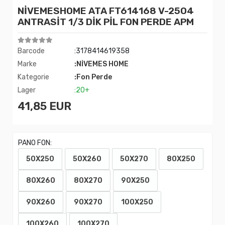
NİVEMESHOME ATA FT614168 V-2504
ANTRASİT 1/3 DİK PİL FON PERDE APM
Barcode
:3178414619358
Marke
:NİVEMES HOME
Kategorie
:Fon Perde
Lager
:20+
41,85 EUR
PANO FON:
50X250
50X260
50X270
80X250
80X260
80X270
90X250
90X260
90X270
100X250
100X260
100X270