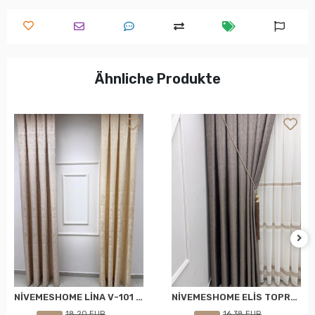
Ähnliche Produkte
NİVEMESHOME LİNA V-101 KREM 1/3 PİLELİ FON PERDE
NİVEMESHOME ELİS TOPRAK FON PERDE 1/3 SIK PİLELİ PERDE APM
18,20 EUR
16,38 EUR