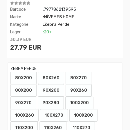
Barcode
:7977862139595
Marke
:NİVEMES HOME
Kategorie
:Zebra Perde
Lager
:20+
30,39 EUR
27,79 EUR
ZEBRA PERDE:
80X200
80X260
80X270
80X280
90X200
90X260
90X270
90X280
100X200
100X260
100X270
100X280
110X200
110X260
110X270