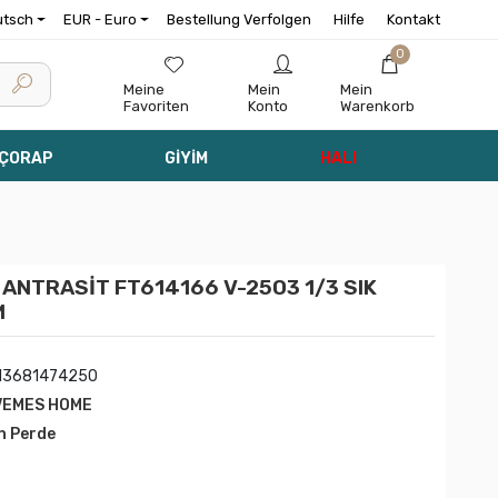
utsch
EUR - Euro
Bestellung Verfolgen
Hilfe
Kontakt
0
Meine
Mein
Mein
Favoriten
Konto
Warenkorb
 ÇORAP
GİYİM
HALI
ANTRASİT FT614166 V-2503 1/3 SIK
M
13681474250
VEMES HOME
n Perde