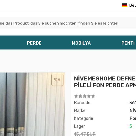
De
PERDE
MOBİLYA
PENTİ
NİVEMESHOME DEFNE 
%6
PİLELİ FON PERDE AP
Barcode
:36
Marke
:Nİ
Kategorie
:Fo
Lager
:3
15,47 EUR