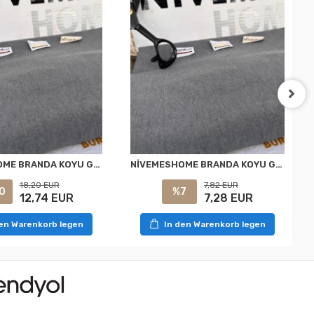
NİVEMESHOME BRANDA KOYU GRİ BALKON PERDESİ
NİVEMESHOME BRANDA KOYU GRİ BALKON PERDESİ
18,20 EUR
7,82 EUR
0
%7
12,74 EUR
7,28 EUR
den Warenkorb legen
In den Warenkorb legen