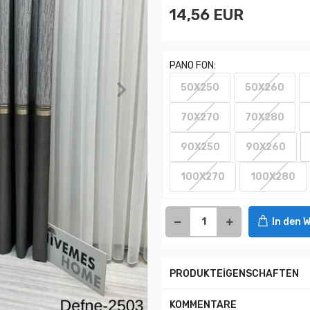
14,56 EUR
PANO FON:
50X250
50X260
70X270
70X280
90X250
90X260
100X270
100X280
In den 
PRODUKTEİGENSCHAFTEN
KOMMENTARE