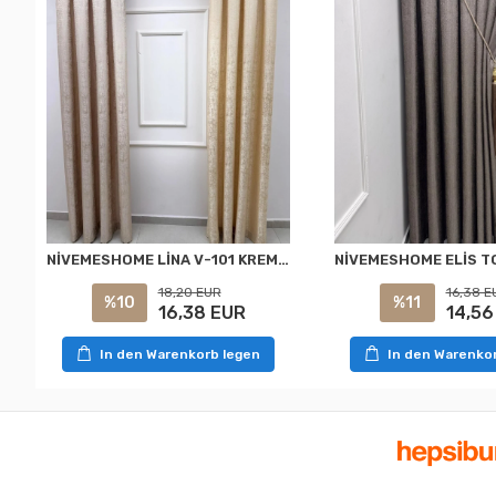
NİVEMESHOME LİNA V-101 KREM 1/3 PİLELİ FON PERDE
18,20 EUR
16,38 E
%10
%11
16,38 EUR
14,56
In den Warenkorb legen
In den Warenko