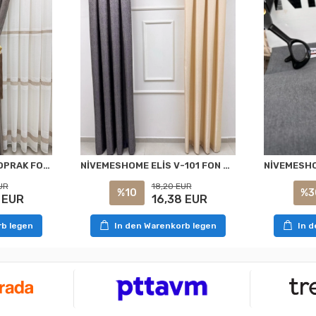
NİVEMESHOME ELİS TOPRAK FON PERDE 1/3 SIK PİLELİ PERDE APM
NİVEMESHOME ELİS V-101 FON PERDE 1/3 SIK PİLELİ PERDE APM
UR
18,20 EUR
%10
%3
 EUR
16,38 EUR
rb legen
In den Warenkorb legen
In 