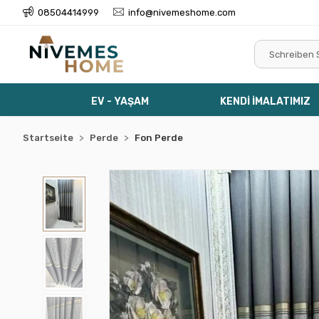
08504414999
info@nivemeshome.com
EV - YAŞAM
KENDİ İMALATIMIZ
Startseite
Perde
Fon Perde