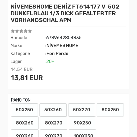
NİVEMESHOME DENİZ FT614177 V-502
DUNKELBLAU 1/3 DICK GEFALTERTER
VORHANGSCHAL APM
Barcode
:6789642804835
Marke
:NİVEMES HOME
Kategorie
:Fon Perde
Lager
:20+
14,54 EUR
13,81 EUR
PANO FON:
50X250
50X260
50X270
80X250
80X260
80X270
90X250
90X260
90X270
100X250