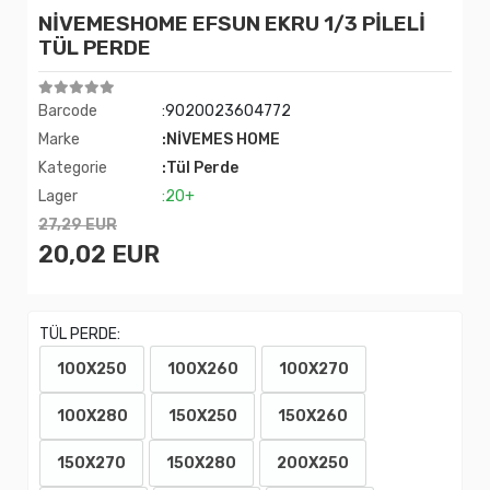
NİVEMESHOME EFSUN EKRU 1/3 PİLELİ
TÜL PERDE
Barcode
:9020023604772
Marke
:NİVEMES HOME
Kategorie
:Tül Perde
Lager
:20+
27,29 EUR
20,02 EUR
TÜL PERDE:
100X250
100X260
100X270
100X280
150X250
150X260
150X270
150X280
200X250