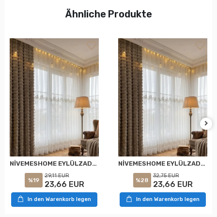
Ähnliche Produkte
NİVEMESHOME EYLÜLZADE GOLD DETAY 1/2,5 PİLELİ TÜL PERDE APM
NİVEMESHOME EYLÜLZADE GOLD DETAY 1/3 PİLELİ TÜL PERDE APM
29,11 EUR
32,75 EUR
%19
%28
23,66 EUR
23,66 EUR
In den Warenkorb legen
In den Warenkorb legen