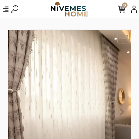
0
%27