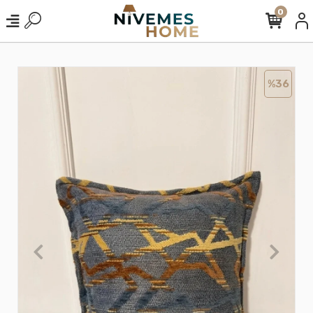
0
%36