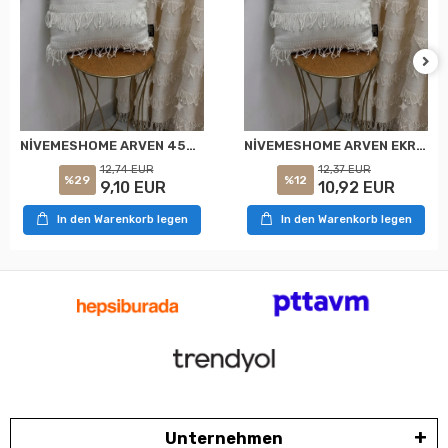
NİVEMESHOME ARVEN 45X45 EKRU KIRLENT KILIFI
NİVEMESHOME ARVEN EKRU 45X45 DOLGULU KIRLENT KILIFI
12,74 EUR
12,37 EUR
%29
%12
9,10 EUR
10,92 EUR
In den Warenkorb legen
In den Warenkorb legen
Unternehmen