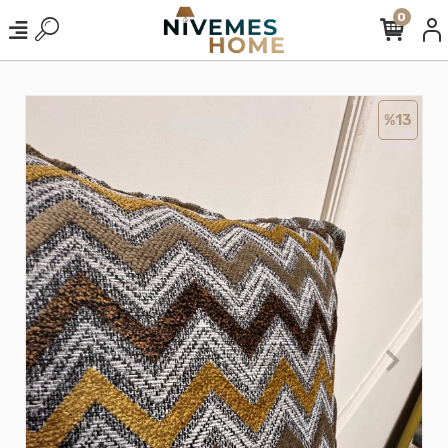
0
%13