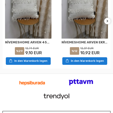
NİVEMESHOME ARVEN 45X45 EKRU KIRLENT KILIFI
NİVEMESHOME ARVEN EKRU 45X45 DOLGULU KIRLENT KILIFI
12,74 EUR
12,37 EUR
%29
%12
9,10 EUR
10,92 EUR
In den Warenkorb legen
In den Warenkorb legen