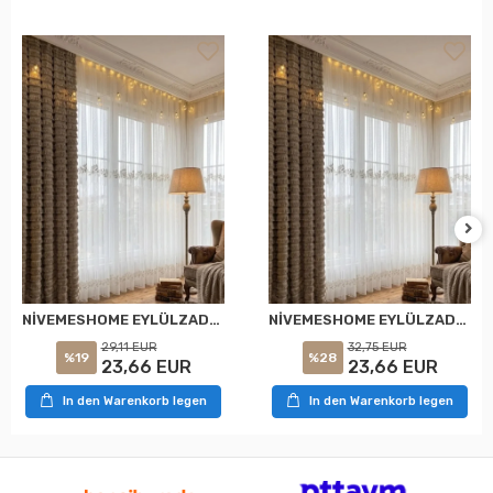
NİVEMESHOME EYLÜLZADE GOLD DETAY 1/2,5 PİLELİ TÜL PERDE APM
NİVEMESHOME EYLÜLZADE GOLD DETAY 1/3 PİLELİ TÜL PERDE APM
29,11 EUR
32,75 EUR
%19
%28
23,66 EUR
23,66 EUR
In den Warenkorb legen
In den Warenkorb legen