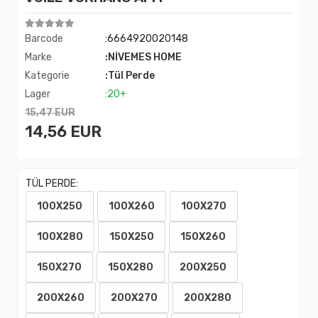
Barcode
:6664920020148
Marke
:NİVEMES HOME
Kategorie
:Tül Perde
Lager
:20+
15,47 EUR
14,56 EUR
TÜL PERDE:
100X250
100X260
100X270
100X280
150X250
150X260
150X270
150X280
200X250
200X260
200X270
200X280