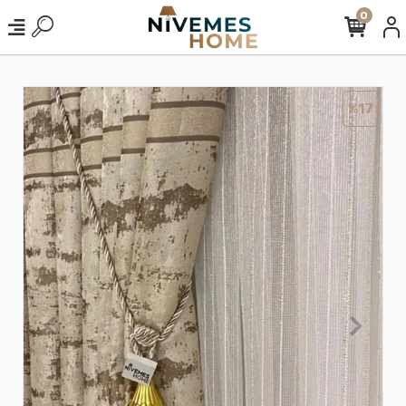
0
%17