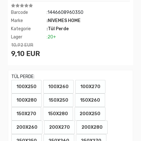
Barcode
:1446608960350
Marke
:NİVEMES HOME
Kategorie
:Tül Perde
Lager
:20+
10,92 EUR
9,10 EUR
TÜL PERDE:
100X250
100X260
100X270
100X280
150X250
150X260
150X270
150X280
200X250
200X260
200X270
200X280
250X250
250X260
250X270