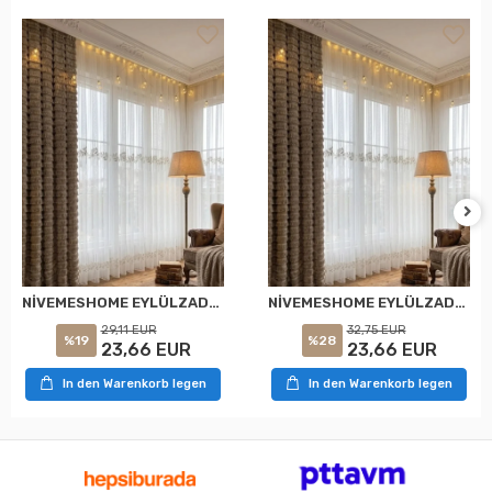
NİVEMESHOME EYLÜLZADE GOLD DETAY 1/2,5 PİLELİ TÜL PERDE APM
NİVEMESHOME EYLÜLZADE GOLD DETAY 1/3 PİLELİ TÜL PERDE APM
29,11 EUR
32,75 EUR
%19
%28
23,66 EUR
23,66 EUR
In den Warenkorb legen
In den Warenkorb legen