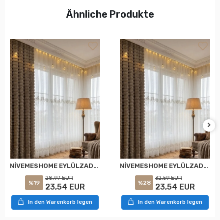
Ähnliche Produkte
NİVEMESHOME EYLÜLZADE GOLD DETAY 1/2,5 PİLELİ TÜL PERDE APM
NİVEMESHOME EYLÜLZADE GOLD DETAY 1/3 PİLELİ TÜL PERDE APM
28,97 EUR
32,59 EUR
%19
%28
23,54 EUR
23,54 EUR
In den Warenkorb legen
In den Warenkorb legen