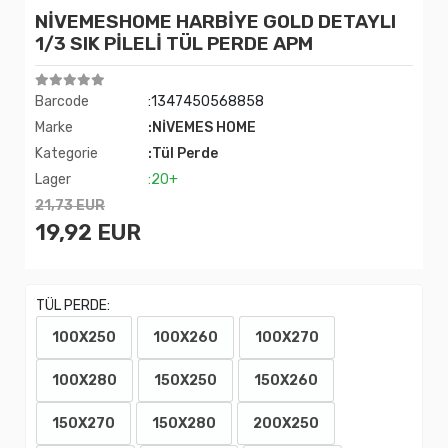
NİVEMESHOME HARBİYE GOLD DETAYLI
1/3 SIK PİLELİ TÜL PERDE APM
Barcode
:1347450568858
Marke
:NİVEMES HOME
Kategorie
:Tül Perde
Lager
:20+
21,73 EUR
19,92 EUR
TÜL PERDE:
100X250
100X260
100X270
100X280
150X250
150X260
150X270
150X280
200X250