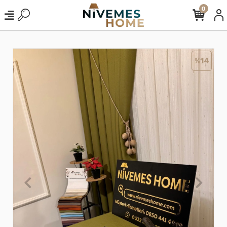
0
%14