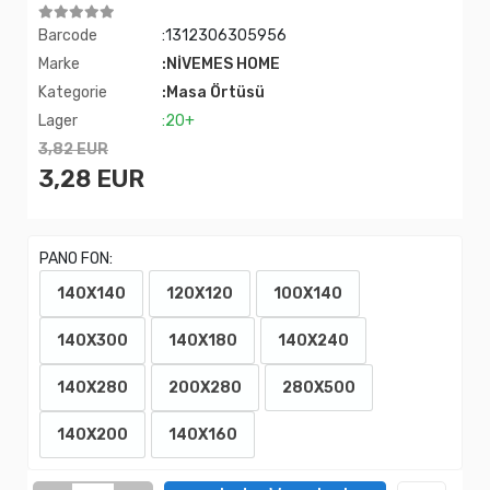
Barcode
:1312306305956
Marke
:NİVEMES HOME
Kategorie
:Masa Örtüsü
Lager
:20+
3,82 EUR
3,28 EUR
PANO FON:
140X140
120X120
100X140
140X300
140X180
140X240
140X280
200X280
280X500
140X200
140X160