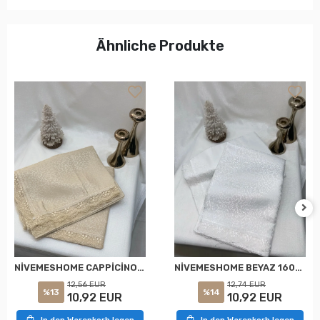
Ähnliche Produkte
NİVEMESHOME CAPPİCİNO 160X220 KDK FRANSIZ DANTELLİ MASA ÖRTÜSÜ
NİVEMESHOME BEYAZ 160X220 KDK FRANSIZ DANTELLİ MASA ÖRTÜSÜ
12,56 EUR
12,74 EUR
%13
%14
10,92 EUR
10,92 EUR