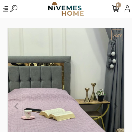
0
%29