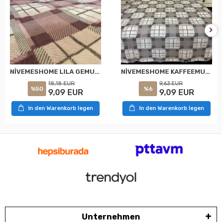
NİVEMESHOME LILA GEMUSTERT 160X230 EINE PUCKDECKE SINGLE
NİVEMESHOME KAFFEEMUSTER 160X230 EINZELBETTÜBERWURF EINZELBETT
18,18 EUR
9,63 EUR
%50
%6
9,09 EUR
9,09 EUR
In den Warenkorb legen
In den Warenkorb legen
Unternehmen