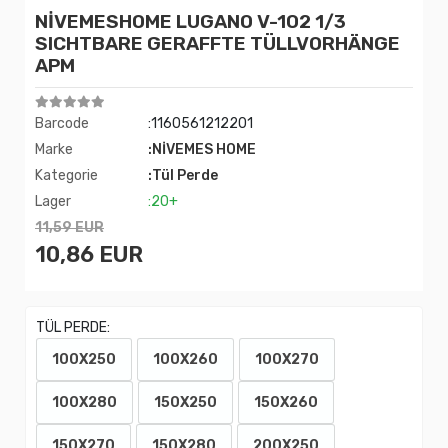
NİVEMESHOME LUGANO V-102 1/3
SICHTBARE GERAFFTE TÜLLVORHÄNGE
APM
Barcode
:1160561212201
Marke
:NİVEMES HOME
Kategorie
:Tül Perde
Lager
:20+
11,59 EUR
10,86 EUR
TÜL PERDE:
100X250
100X260
100X270
100X280
150X250
150X260
150X270
150X280
200X250