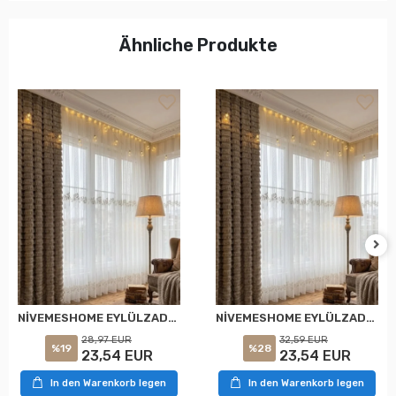
Ähnliche Produkte
NİVEMESHOME EYLÜLZADE GOLD DETAY 1/2,5 PİLELİ TÜL PERDE APM
NİVEMESHOME EYLÜLZADE GOLD DETAY 1/3 PİLELİ TÜL PERDE APM
28,97 EUR
32,59 EUR
%19
%28
23,54 EUR
23,54 EUR
In den Warenkorb legen
In den Warenkorb legen