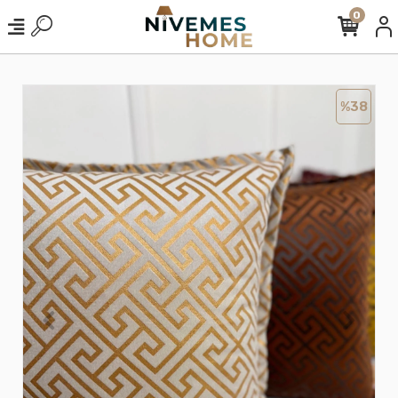
0
%38