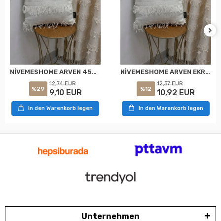
NİVEMESHOME ARVEN 45X45 EKRU KIRLENT KILIFI
NİVEMESHOME ARVEN EKRU 45X45 DOLGULU KIRLENT KILIFI
12,74 EUR
12,37 EUR
%29
%12
9,10 EUR
10,92 EUR
In den Warenkorb legen
In den Warenkorb legen
Unternehmen