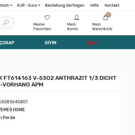
utsch
EUR - Euro
Bestellung Verfolgen
Hilfe
Kontakt
0
Meine
Mein
Mein
Favoriten
Konto
Warenkorb
 ÇORAP
GİYİM
HALI
 FT614163 V-5302 ANTHRAZIT 1/3 DICHT
-VORHANG APM
65083645801
VEMES HOME
n Perde