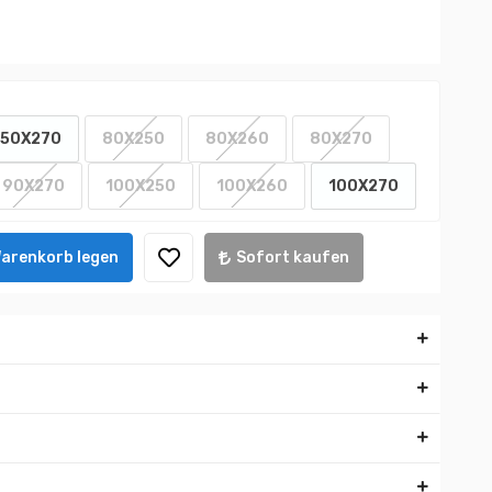
50X270
80X250
80X260
80X270
90X270
100X250
100X260
100X270
Warenkorb legen
Sofort kaufen