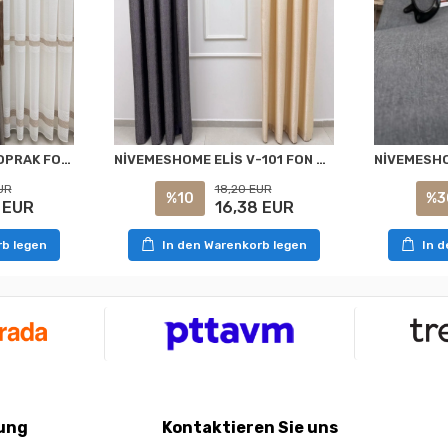
NİVEMESHOME ELİS TOPRAK FON PERDE 1/3 SIK PİLELİ PERDE APM
NİVEMESHOME ELİS V-101 FON PERDE 1/3 SIK PİLELİ PERDE APM
UR
18,20 EUR
%10
%3
 EUR
16,38 EUR
rb legen
In den Warenkorb legen
In 
ung
Kontaktieren Sie uns