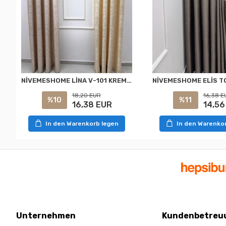
NİVEMESHOME LİNA V-101 KREM 1/3 PİLELİ FON PERDE
18,20 EUR
16,38 E
%10
%11
16,38 EUR
14,56
In den Warenkorb legen
In den Warenko
Unternehmen
Kundenbetreu