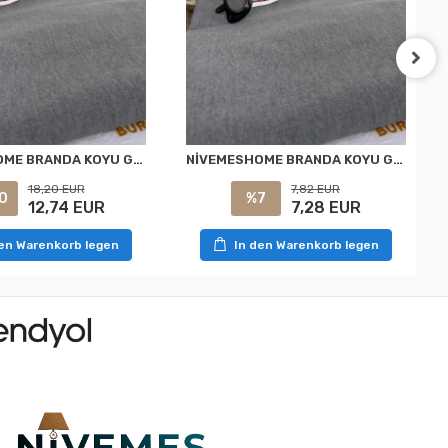
NİVEMESHOME BRANDA KOYU GRİ BALKON PERDESİ
NİVEMESHOME BRANDA KOYU GRİ BALKON PERDESİ
18,20 EUR
7,82 EUR
0
%7
12,74 EUR
7,28 EUR
den Warenkorb legen
In den Warenkorb legen