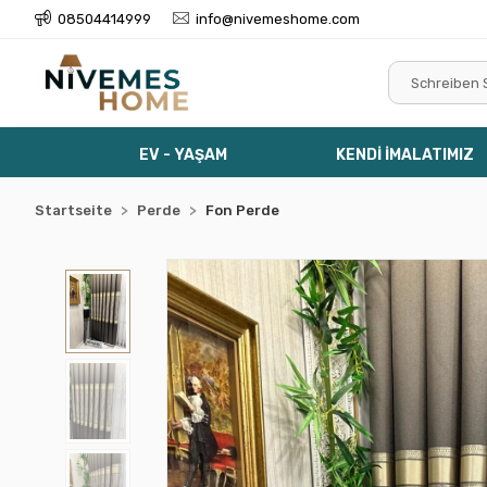
08504414999
info@nivemeshome.com
EV - YAŞAM
KENDİ İMALATIMIZ
Startseite
Perde
Fon Perde