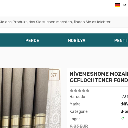
De
PERDE
MOBİLYA
PENTİ
NİVEMESHOME MOZAİK
%7
GEFLOCHTENER FOND
Barcode
:73
Marke
:Nİ
Kategorie
:Fo
Lager
:7
9,83 EUR