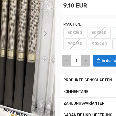
9,10 EUR
PANO FON:
50X250
50X260
90X250
90X260
In den 
PRODUKTEİGENSCHAFTEN
KOMMENTARE
ZAHLUNGSVARİANTEN
GARANTİE UND LİEFERUNG