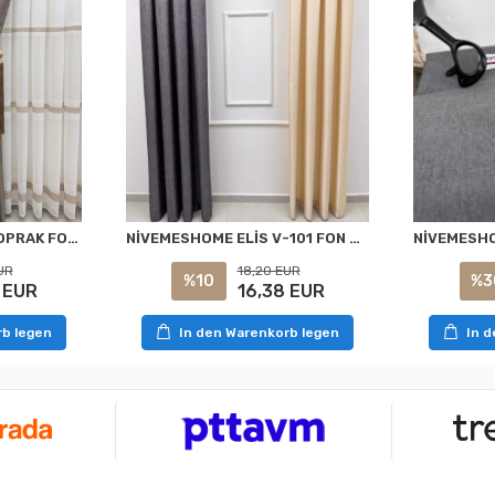
NİVEMESHOME ELİS TOPRAK FON PERDE 1/3 SIK PİLELİ PERDE APM
NİVEMESHOME ELİS V-101 FON PERDE 1/3 SIK PİLELİ PERDE APM
UR
18,20 EUR
%10
%3
 EUR
16,38 EUR
rb legen
In den Warenkorb legen
In 