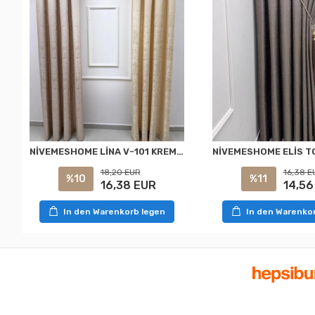
NİVEMESHOME LİNA V-101 KREM 1/3 PİLELİ FON PERDE
18,20 EUR
16,38 E
%10
%11
16,38 EUR
14,56
In den Warenkorb legen
In den Warenko