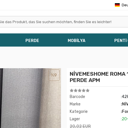
De
PERDE
MOBİLYA
PENTİ
NİVEMESHOME ROMA 18
%9
PERDE APM
Barcode
:42
Marke
:Nİ
Kategorie
:Fo
Lager
:20
20,02 EUR