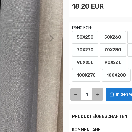
18,20 EUR
PANO FON:
50X250
50X260
70X270
70X280
90X250
90X260
100X270
100X280
In den 
PRODUKTEİGENSCHAFTEN
KOMMENTARE