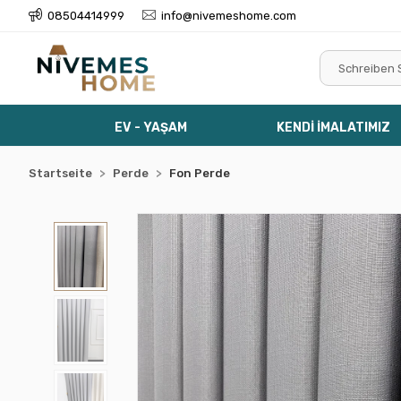
08504414999
info@nivemeshome.com
EV - YAŞAM
KENDİ İMALATIMIZ
Startseite
Perde
Fon Perde