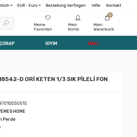
utsch
EUR - Euro
Bestellung Verfolgen
Hilfe
Kontakt
0
Meine
Mein
Mein
Favoriten
Konto
Warenkorb
 ÇORAP
GİYİM
HALI
542-D GRİ KETEN 1/3 SIK PİLELİ FON
87010050515
VEMES HOME
n Perde
+