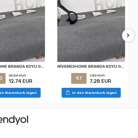
NİVEMESHOME BRANDA KOYU GRİ BALKON PERDESİ
NİVEMESHOME BRANDA KOYU GRİ BALKON PERDESİ
18,20 EUR
7,82 EUR
0
%7
12,74 EUR
7,28 EUR
den Warenkorb legen
In den Warenkorb legen