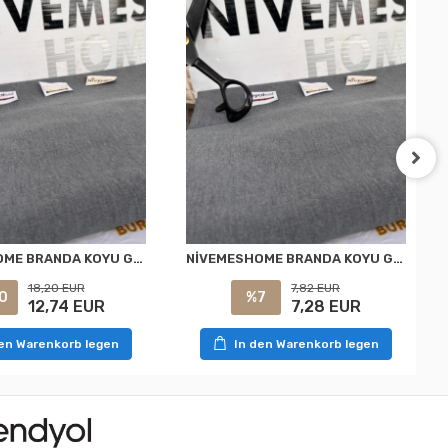
NİVEMESHOME BRANDA KOYU GRİ BALKON PERDESİ
NİVEMESHOME BRANDA KOYU GRİ BALKON PERDESİ
18,20 EUR
7,82 EUR
0
%7
12,74 EUR
7,28 EUR
den Warenkorb legen
In den Warenkorb legen