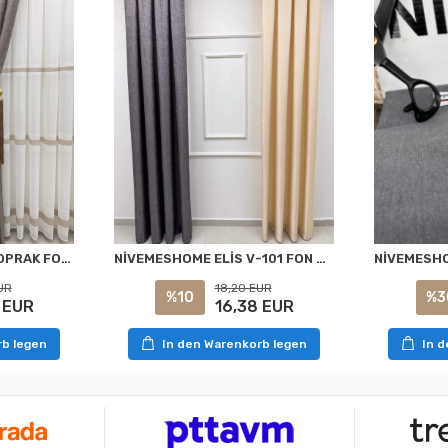
NİVEMESHOME ELİS TOPRAK FON PERDE 1/3 SIK PİLELİ PERDE APM
NİVEMESHOME ELİS V-101 FON PERDE 1/3 SIK PİLELİ PERDE APM
UR
18,20 EUR
%10
%3
 EUR
16,38 EUR
rb legen
In den Warenkorb legen
In 