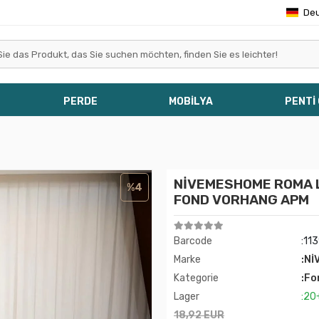
De
PERDE
MOBİLYA
PENTİ
NİVEMESHOME ROMA L
%4
FOND VORHANG APM
Barcode
:11
Marke
:Nİ
Kategorie
:Fo
Lager
:20
18,92 EUR