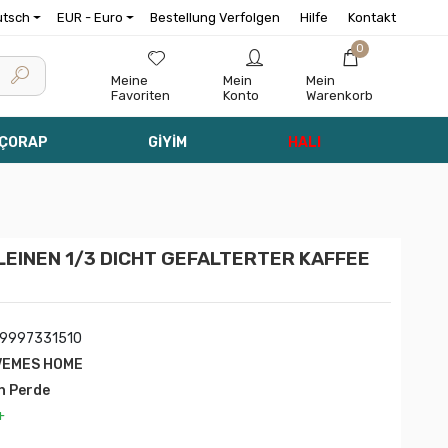
utsch
EUR - Euro
Bestellung Verfolgen
Hilfe
Kontakt
0
Meine
Mein
Mein
Favoriten
Konto
Warenkorb
 ÇORAP
GİYİM
HALI
EINEN 1/3 DICHT GEFALTERTER KAFFEE
39997331510
VEMES HOME
n Perde
+