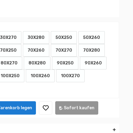
30X270
30X280
50X250
50X260
70X250
70X260
70X270
70X280
80X270
80X280
90X250
90X260
100X250
100X260
100X270
Warenkorb legen
Sofort kaufen