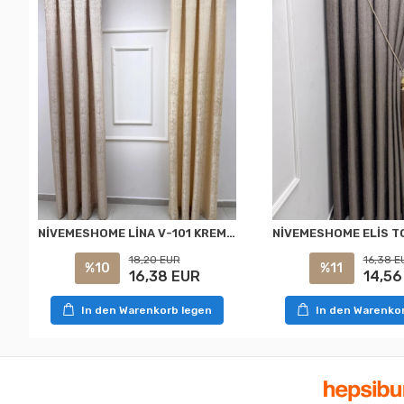
NİVEMESHOME LİNA V-101 KREM 1/3 PİLELİ FON PERDE
18,20 EUR
16,38 E
%10
%11
16,38 EUR
14,56
In den Warenkorb legen
In den Warenko