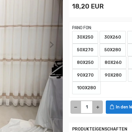
18,20 EUR
PANO FON:
30X250
30X260
50X270
50X280
80X250
80X260
90X270
90X280
100X280
In den 
PRODUKTEİGENSCHAFTEN