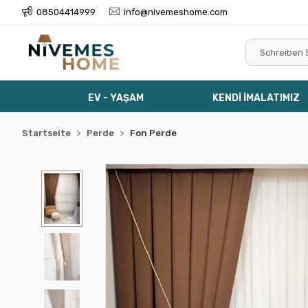
08504414999
info@nivemeshome.com
EV - YAŞAM
KENDİ İMALATIMIZ
Startseite
Perde
Fon Perde