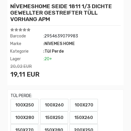
NİVEMESHOME SEIDE 1811 1/3 DICHTE
GEWELLTER GESTREIFTER TÜLL
VORHANG APM
Barcode
:2954639079983
Marke
:NİVEMES HOME
Kategorie
:Tül Perde
Lager
:20+
20,02 EUR
19,11 EUR
TÜL PERDE:
100X250
100X260
100X270
100X280
150X250
150X260
150X270
150X280
200X250