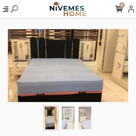
0
%11