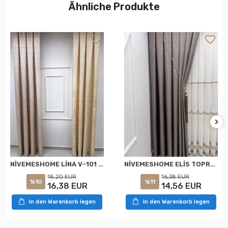
Ähnliche Produkte
NİVEMESHOME LİNA V-101 KREM 1/3 PİLELİ FON PERDE
NİVEMESHOME ELİS TOPRAK FON PERDE 1/3 SIK PİLELİ PERDE APM
18,20 EUR
16,38 EUR
%10
%11
16,38 EUR
14,56 EUR
In den Warenkorb legen
In den Warenkorb legen