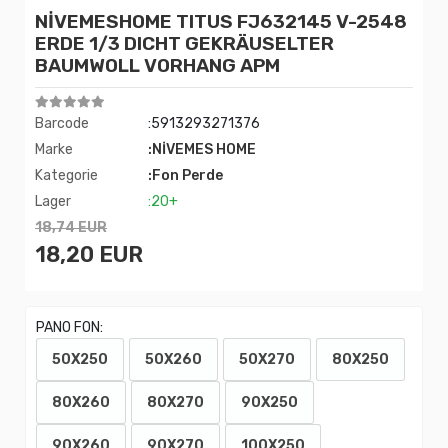
NİVEMESHOME TITUS FJ632145 V-2548
ERDE 1/3 DICHT GEKRÄUSELTER
BAUMWOLL VORHANG APM
Barcode
:5913293271376
Marke
:NİVEMES HOME
Kategorie
:Fon Perde
Lager
:20+
18,74 EUR
18,20 EUR
PANO FON:
50X250
50X260
50X270
80X250
80X260
80X270
90X250
90X260
90X270
100X250