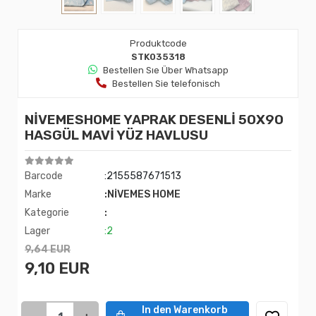
Produktcode
STK035318
Bestellen Sıe Über Whatsapp
Bestellen Sie telefonisch
NİVEMESHOME YAPRAK DESENLİ 50X90
HASGÜL MAVİ YÜZ HAVLUSU
Barcode
:2155587671513
Marke
:NİVEMES HOME
Kategorie
:
Lager
:2
9,64 EUR
9,10 EUR
In den Warenkorb