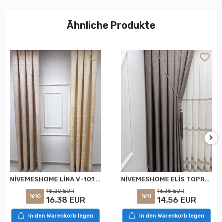
Ähnliche Produkte
NİVEMESHOME LİNA V-101 KREM 1/3 PİLELİ FON PERDE
NİVEMESHOME ELİS TOPRAK FON PERDE 1/3 SIK PİLELİ PERDE APM
18,20 EUR
16,38 EUR
%10
%11
16,38 EUR
14,56 EUR
In den Warenkorb legen
In den Warenkorb legen