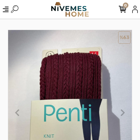
0
%63