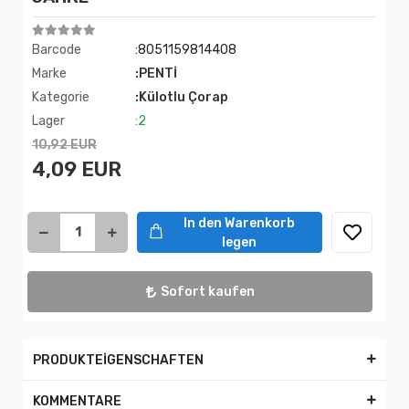
Barcode
:8051159814408
Marke
:PENTİ
Kategorie
:Külotlu Çorap
Lager
:2
10,92 EUR
4,09 EUR
In den Warenkorb
legen
Sofort kaufen
PRODUKTEİGENSCHAFTEN
KOMMENTARE