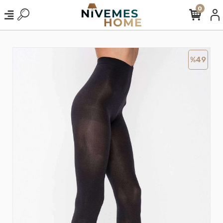
0
%49