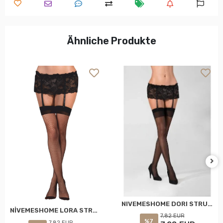
Ähnliche Produkte
NIVEMESHOME DORI STRUMPFHALTER SOCKEN STANDARD SCHWARZ DAYMOD
NİVEMESHOME LORA STRÜMPFE SET STANDARD SCHWARZ DAYMOD
7,82 EUR
%7
7,82 EUR