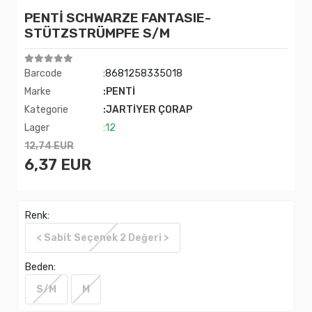
PENTİ SCHWARZE FANTASIE-
STÜTZSTRÜMPFE S/M
Barcode
:8681258335018
Marke
:PENTİ
Kategorie
:JARTİYER ÇORAP
Lager
:12
12,74 EUR
6,37 EUR
Renk:
< Sabit Seçenek 2 Değeri >
Beden:
S/M
M