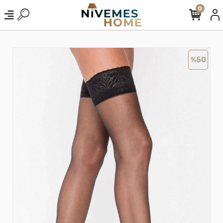
0
%50