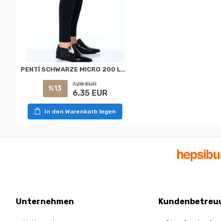
PENTİ SCHWARZE MICRO 200 LEGGINGS S-M
7,28 EUR
%13
6,35 EUR
In den Warenkorb legen
Unternehmen
Kundenbetreu