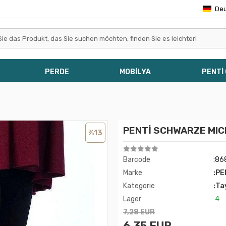
De
PERDE
MOBİLYA
PENTİ
PENTİ SCHWARZE MIC
%13
Barcode
:86
Marke
:PE
Kategorie
:Ta
Lager
:4
7,28 EUR
6,35 EUR