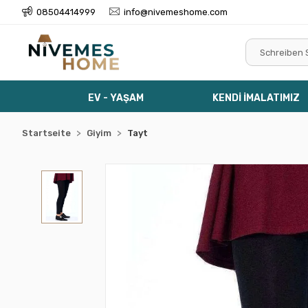
08504414999
info@nivemeshome.com
EV - YAŞAM
KENDİ İMALATIMIZ
Startseite
Giyim
Tayt