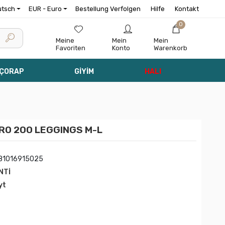
utsch
EUR - Euro
Bestellung Verfolgen
Hilfe
Kontakt
0
Meine
Mein
Mein
Favoriten
Konto
Warenkorb
 ÇORAP
GİYİM
HALI
RO 200 LEGGINGS M-L
81016915025
NTİ
yt