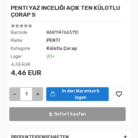
PENTI YAZ INCELIĞI AÇIK TEN KÜLOTLU
ÇORAP S
Barcode
:8681147665110
Marke
:PENTİ
Kategorie
:Külotlu Çorap
Lager
:20+
4,73 EUR
4,46 EUR
In den Warenkorb
legen
Sofort kaufen
PRODUKTEİGENSCHAFTEN