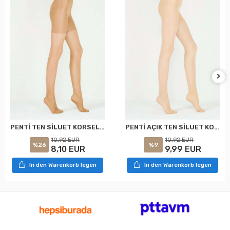
PENTİ TEN SİLUET KORSELİ KÜLOTLU ÇORAP XXL
PENTİ AÇIK TEN SİLUET KORSELİ KÜLOTLU ÇORAP XXL
10,92 EUR
10,92 EUR
%26
%9
8,10 EUR
9,99 EUR
In den Warenkorb legen
In den Warenkorb legen