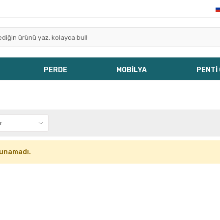
PERDE
MOBİLYA
PENTİ
lunamadı.