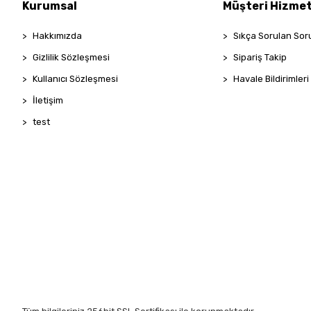
PENTİ
Kurumsal
Müşteri Hizmet
ROOM
Hakkımızda
Sıkça Sorulan Sor
SHE'S
Gizlilik Sözleşmesi
Sipariş Takip
Taç
Kullanıcı Sözleşmesi
Havale Bildirimleri
TOMMY LİFE
İletişim
VİVALDY
test
ZER HOME