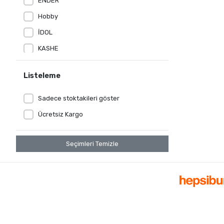
ENDER
Hobby
İDOL
KASHE
kristal
Listeleme
LE JARDİN
MİSS FELİZ
Sadece stoktakileri göster
NIGHTLIGHT
Ücretsiz Kargo
NİL MOBİLYA
Seçimleri Temizle
NİVEMES HOME
NİVEMESHOME
Nurpak
ONUR
Özdilek