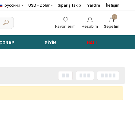
русский
USD - Dolar
Sipariş Takip
Yardım
İletişim
0
Favorilerim
Hesabım
Sepetim
 ÇORAP
GİYİM
HALI