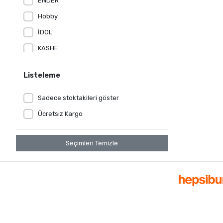
ENDER
Hobby
İDOL
KASHE
kristal
Listeleme
LE JARDİN
MİSS FELİZ
Sadece stoktakileri göster
NIGHTLIGHT
Ücretsiz Kargo
NİL MOBİLYA
Seçimleri Temizle
NİVEMES HOME
NİVEMESHOME
Nurpak
ONUR
Özdilek