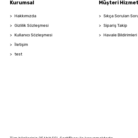
PENTİ
Kurumsal
Müşteri Hizmet
ROOM
Hakkımızda
Sıkça Sorulan Sor
SHE'S
Gizlilik Sözleşmesi
Sipariş Takip
Taç
Kullanıcı Sözleşmesi
Havale Bildirimleri
TOMMY LİFE
İletişim
VİVALDY
test
ZER HOME