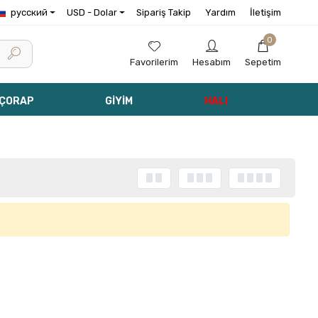
русский
USD - Dolar
Sipariş Takip
Yardım
İletişim
0
Favorilerim
Hesabım
Sepetim
 ÇORAP
GİYİM
HALI