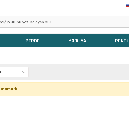
PERDE
MOBİLYA
PENTİ
lunamadı.