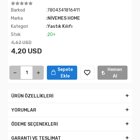
Barkod
:7804341816411
Marka
:NİVEMES HOME
Kategori
:Yastık Kılıfı
Stok
:20+
4,62 USD
4,20 USD
Sepete
Hemen
Ekle
Al
ÜRÜN ÖZELLİKLERİ
YORUMLAR
ÖDEME SEÇENEKLERİ
GARANTİ VE TESLİMAT