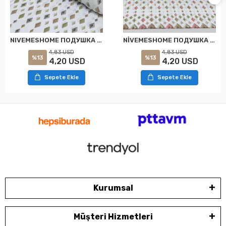
NIVEMESHOME ПОДУШКА КАЛИНКА В ПАРЕ С КЛАПАНОМ РЕЗЫМЕ ПРЯМОУГОЛЬНАЯ МОДЕЛЬ 50X70
NİVEMESHOME ПОДУШКА ДВОЙНОГО РАЗМЕРА С УЗОРОМ В ФОРМЕ ЧЕТЫРЕХУГОЛЬНИКА С ЗАСТЕЖКОЙ 50Х70
4,83 USD
4,83 USD
%13
%13
4,20 USD
4,20 USD
Sepete Ekle
Sepete Ekle
Kurumsal
Müşteri Hizmetleri