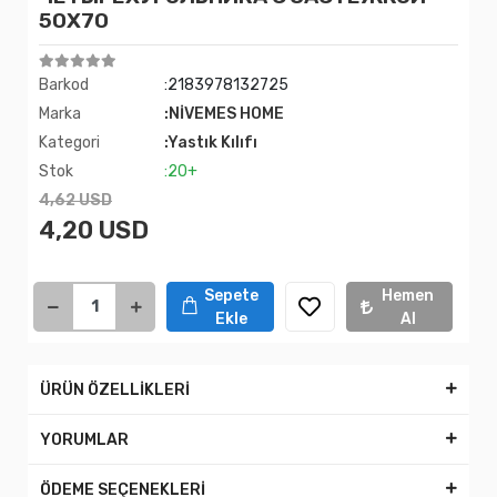
50X70
Barkod
:2183978132725
Marka
:NİVEMES HOME
Kategori
:Yastık Kılıfı
Stok
:20+
4,62 USD
4,20 USD
Sepete
Hemen
Ekle
Al
ÜRÜN ÖZELLİKLERİ
YORUMLAR
ÖDEME SEÇENEKLERİ