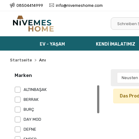
08504414999
info@nivemeshome.com
EV - YAŞAM
KENDİ İMALATIMIZ
Startseite
Anı
Marken
ALTINBAŞAK
Das Prod
BERRAK
BURÇ
DAY MOD
DEFNE