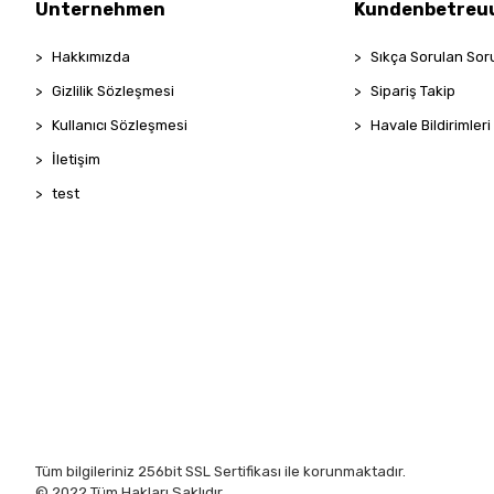
PENTİ
Unternehmen
Kundenbetreu
ROOM
Hakkımızda
Sıkça Sorulan Sor
SHE'S
Gizlilik Sözleşmesi
Sipariş Takip
Taç
Kullanıcı Sözleşmesi
Havale Bildirimleri
TOMMY LİFE
İletişim
VİVALDY
test
ZER HOME
Tüm bilgileriniz 256bit SSL Sertifikası ile korunmaktadır.
© 2022
Tüm Hakları Saklıdır