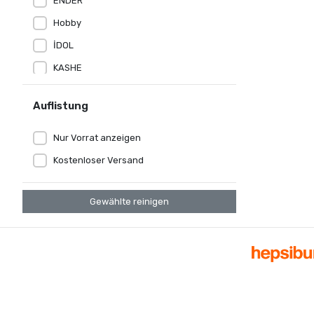
ENDER
Hobby
İDOL
KASHE
kristal
Auflistung
LE JARDİN
MİSS FELİZ
Nur Vorrat anzeigen
NIGHTLIGHT
Kostenloser Versand
NİL MOBİLYA
Gewählte reinigen
NİVEMES HOME
NİVEMESHOME
Nurpak
ONUR
Özdilek