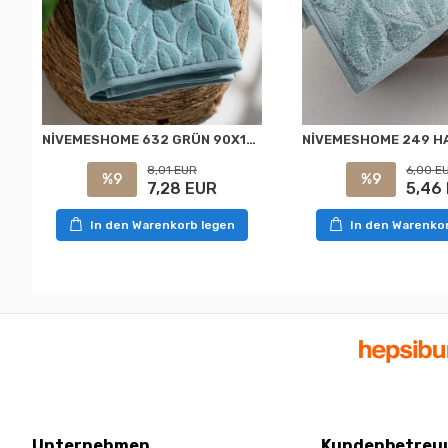
NİVEMESHOME 632 GRÜN 90X150 HAZAL BADETUCH NURPAK
8,01 EUR
6,00 E
%9
%9
7,28 EUR
5,46
In den Warenkorb legen
In den Warenko
Unternehmen
Kundenbetreu