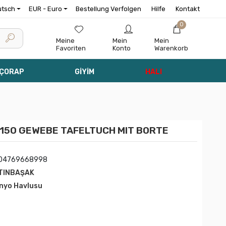
utsch
EUR - Euro
Bestellung Verfolgen
Hilfe
Kontakt
0
Meine
Mein
Mein
Favoriten
Konto
Warenkorb
 ÇORAP
GİYİM
HALI
*150 GEWEBE TAFELTUCH MIT BORTE
04769668998
TINBAŞAK
nyo Havlusu