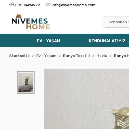
08504414999
info@nivemeshome.com
EV - YAŞAM
KENDİ İMALATIMIZ
Startseite
Ev - Yaşam
Banyo Tekstili
Havlu
Banyo 