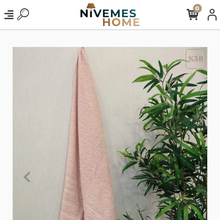
0
%38