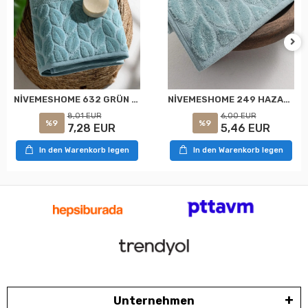
NİVEMESHOME 632 GRÜN 90X150 HAZAL BADETUCH NURPAK
NİVEMESHOME 249 HAZAL YEŞİL JAKARLI HAVLU NURPAK
8,01 EUR
6,00 EUR
%9
%9
7,28 EUR
5,46 EUR
In den Warenkorb legen
In den Warenkorb legen
Unternehmen