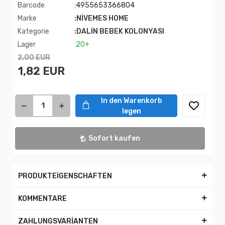
Barcode
:4955653366804
Marke
:NİVEMES HOME
Kategorie
:DALİN BEBEK KOLONYASI
Lager
:20+
2,00 EUR
1,82 EUR
In den Warenkorb
legen
Sofort kaufen
PRODUKTEİGENSCHAFTEN
KOMMENTARE
ZAHLUNGSVARİANTEN