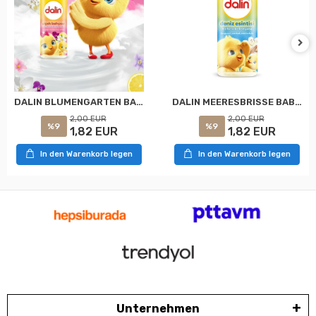
DALIN MEERESBRISSE BABY-KÖLN 150 ML
DALIN BLUMENGARTEN BABY-KÖLN 150 ML
2,00 EUR
2,00 EUR
%9
%9
1,82 EUR
1,82 EUR
In den Warenkorb legen
In den Warenkorb legen
Unternehmen